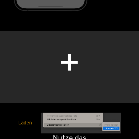
+
Laden
Nutze das